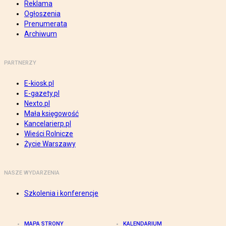
Reklama
Ogłoszenia
Prenumerata
Archiwum
PARTNERZY
E-kiosk.pl
E-gazety.pl
Nexto.pl
Mała księgowość
Kancelarierp.pl
Wieści Rolnicze
Życie Warszawy
NASZE WYDARZENIA
Szkolenia i konferencje
MAPA STRONY
KALENDARIUM