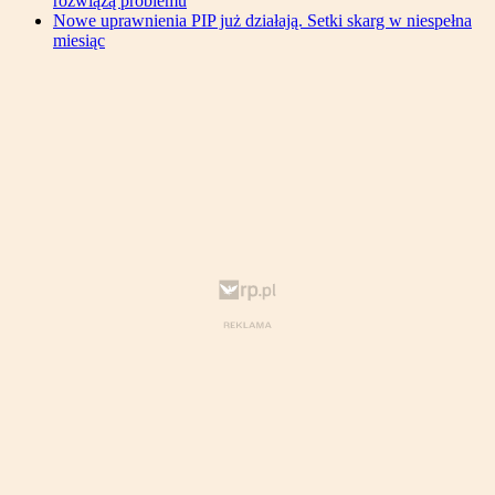
rozwiążą problemu
Nowe uprawnienia PIP już działają. Setki skarg w niespełna
miesiąc