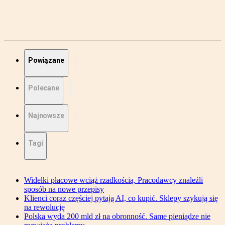
Powiązane
Polecane
Najnowsze
Tagi
Widełki płacowe wciąż rzadkością. Pracodawcy znaleźli
sposób na nowe przepisy
Klienci coraz częściej pytają AI, co kupić. Sklepy szykują się
na rewolucję
Polska wyda 200 mld zł na obronność. Same pieniądze nie