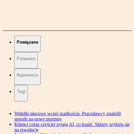
Powiązane
Polecane
Najnowsze
Tagi
Widełki płacowe wciąż rzadkością. Pracodawcy znaleźli
sposób na nowe przepisy
Klienci coraz częściej pytają AI, co kupić. Sklepy szykują się
na rewolucję