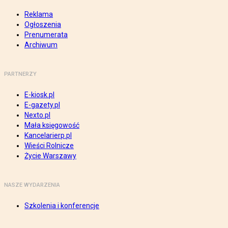
Reklama
Ogłoszenia
Prenumerata
Archiwum
PARTNERZY
E-kiosk.pl
E-gazety.pl
Nexto.pl
Mała księgowość
Kancelarierp.pl
Wieści Rolnicze
Życie Warszawy
NASZE WYDARZENIA
Szkolenia i konferencje