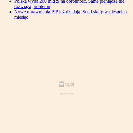
Polska wyda 200 mld zł na obronność. Same pieniądze nie
rozwiążą problemu
Nowe uprawnienia PIP już działają. Setki skarg w niespełna
miesiąc