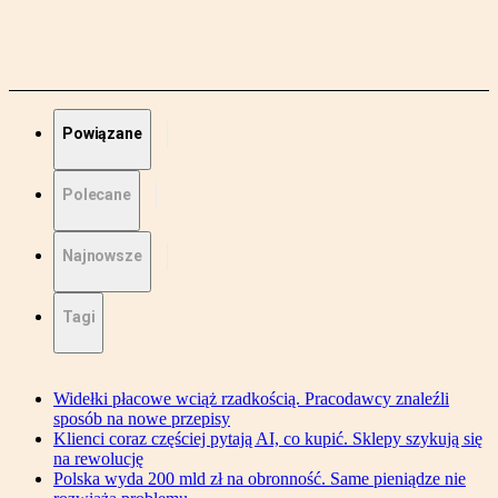
Powiązane
Polecane
Najnowsze
Tagi
Widełki płacowe wciąż rzadkością. Pracodawcy znaleźli
sposób na nowe przepisy
Klienci coraz częściej pytają AI, co kupić. Sklepy szykują się
na rewolucję
Polska wyda 200 mld zł na obronność. Same pieniądze nie