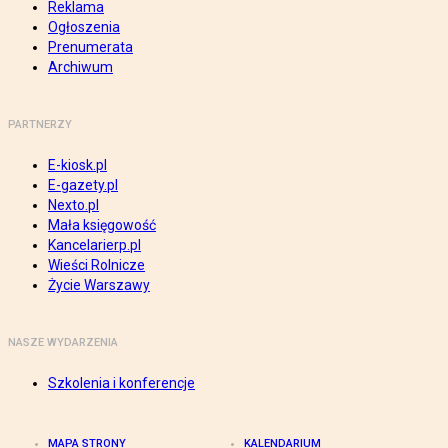
Reklama
Ogłoszenia
Prenumerata
Archiwum
PARTNERZY
E-kiosk.pl
E-gazety.pl
Nexto.pl
Mała księgowość
Kancelarierp.pl
Wieści Rolnicze
Życie Warszawy
NASZE WYDARZENIA
Szkolenia i konferencje
MAPA STRONY
KALENDARIUM