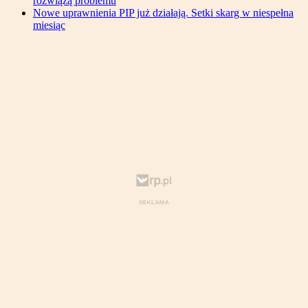
rozwiążą problemu
Nowe uprawnienia PIP już działają. Setki skarg w niespełna
miesiąc