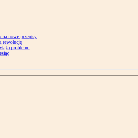
b na nowe przepisy
na rewolucję
zwiążą problemu
esiąc