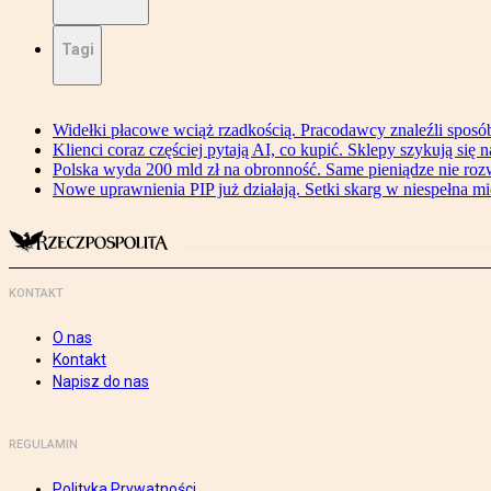
Tagi
Widełki płacowe wciąż rzadkością. Pracodawcy znaleźli sposó
Klienci coraz częściej pytają AI, co kupić. Sklepy szykują się 
Polska wyda 200 mld zł na obronność. Same pieniądze nie ro
Nowe uprawnienia PIP już działają. Setki skarg w niespełna mi
KONTAKT
O nas
Kontakt
Napisz do nas
REGULAMIN
Polityka Prywatności