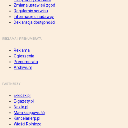
Zmiana ustawień zgód
Regulamin serwisu
Informacje o nadawcy
Deklaracja dostępności
REKLAMA I PRENUMERATA
Reklama
Ogłoszenia
Prenumerata
Archiwum
PARTNERZY
E-kiosk.pl
E-gazety.pl
Nexto.pl
Mała księgowość
Kancelarierp.pl
Wieści Rolnicze