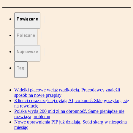
Powiązane
Polecane
Najnowsze
Tagi
Widełki płacowe wciąż rzadkością. Pracodawcy znaleźli
sposób na nowe przepisy
Klienci coraz częściej pytają AI, co kupić. Sklepy szykują się
na rewolucję
Polska wyda 200 mld zł na obronność. Same pieniądze nie
rozwiążą problemu
Nowe uprawnienia PIP już działają. Setki skarg w niespełna
miesiąc