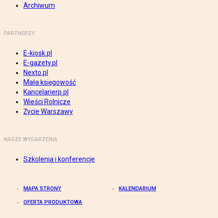
Archiwum
PARTNERZY
E-kiosk.pl
E-gazety.pl
Nexto.pl
Mała księgowość
Kancelarierp.pl
Wieści Rolnicze
Życie Warszawy
NASZE WYDARZENIA
Szkolenia i konferencje
MAPA STRONY
KALENDARIUM
OFERTA PRODUKTOWA