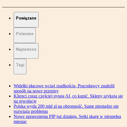
Powiązane
Polecane
Najnowsze
Tagi
Widełki płacowe wciąż rzadkością. Pracodawcy znaleźli
sposób na nowe przepisy
Klienci coraz częściej pytają AI, co kupić. Sklepy szykują się
na rewolucję
Polska wyda 200 mld zł na obronność. Same pieniądze nie
rozwiążą problemu
Nowe uprawnienia PIP już działają. Setki skarg w niespełna
miesiąc