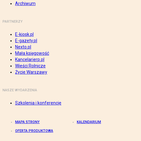
Archiwum
PARTNERZY
E-kiosk.pl
E-gazety.pl
Nexto.pl
Mała księgowość
Kancelarierp.pl
Wieści Rolnicze
Życie Warszawy
NASZE WYDARZENIA
Szkolenia i konferencje
MAPA STRONY
KALENDARIUM
OFERTA PRODUKTOWA