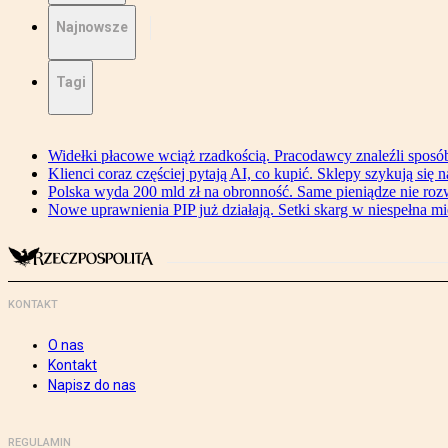
Najnowsze
Tagi
Widełki płacowe wciąż rzadkością. Pracodawcy znaleźli sposó
Klienci coraz częściej pytają AI, co kupić. Sklepy szykują się 
Polska wyda 200 mld zł na obronność. Same pieniądze nie ro
Nowe uprawnienia PIP już działają. Setki skarg w niespełna mi
KONTAKT
O nas
Kontakt
Napisz do nas
REGULAMIN