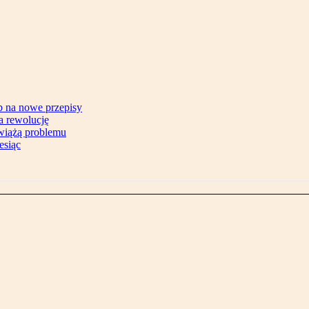
b na nowe przepisy
na rewolucję
zwiążą problemu
esiąc