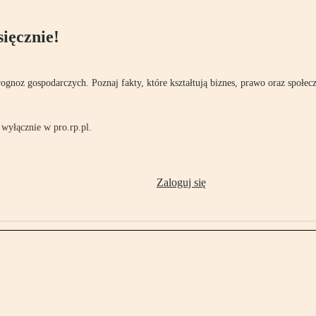
ięcznie!
rognoz gospodarczych. Poznaj fakty, które kształtują biznes, prawo oraz społec
wyłącznie w pro.rp.pl.
Zaloguj się