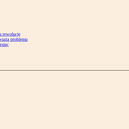
na rewolucję
zwiążą problemu
esiąc