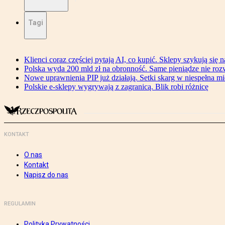
Tagi
Klienci coraz częściej pytają AI, co kupić. Sklepy szykują się 
Polska wyda 200 mld zł na obronność. Same pieniądze nie ro
Nowe uprawnienia PIP już działają. Setki skarg w niespełna mi
Polskie e-sklepy wygrywają z zagranicą. Blik robi różnicę
KONTAKT
O nas
Kontakt
Napisz do nas
REGULAMIN
Polityka Prywatności