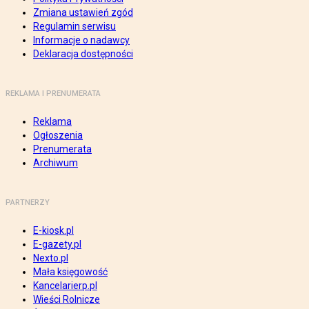
Zmiana ustawień zgód
Regulamin serwisu
Informacje o nadawcy
Deklaracja dostępności
REKLAMA I PRENUMERATA
Reklama
Ogłoszenia
Prenumerata
Archiwum
PARTNERZY
E-kiosk.pl
E-gazety.pl
Nexto.pl
Mała księgowość
Kancelarierp.pl
Wieści Rolnicze