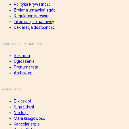
Polityka Prywatności
Zmiana ustawień zgód
Regulamin serwisu
Informacje o nadawcy
Deklaracja dostępności
REKLAMA I PRENUMERATA
Reklama
Ogłoszenia
Prenumerata
Archiwum
PARTNERZY
E-kiosk.pl
E-gazety.pl
Nexto.pl
Mała księgowość
Kancelarierp.pl