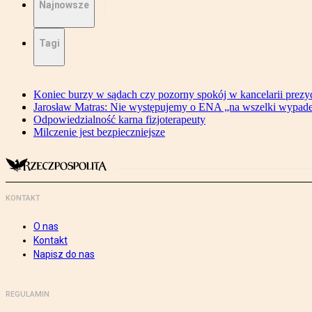
Najnowsze
Tagi
Koniec burzy w sądach czy pozorny spokój w kancelarii prezy
Jarosław Matras: Nie występujemy o ENA „na wszelki wypad
Odpowiedzialność karna fizjoterapeuty
Milczenie jest bezpieczniejsze
KONTAKT
O nas
Kontakt
Napisz do nas
REGULAMIN