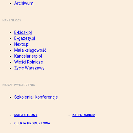
Archiwum
PARTNERZY
E-kiosk.pl
E-gazety.pl
Nexto.pl
Mała księgowość
Kancelarierp.pl
Wieści Rolnicze
Życie Warszawy
NASZE WYDARZENIA
Szkolenia i konferencje
MAPA STRONY
KALENDARIUM
OFERTA PRODUKTOWA