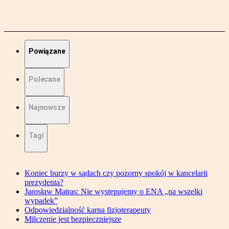
Powiązane
Polecane
Najnowsze
Tagi
Koniec burzy w sądach czy pozorny spokój w kancelarii
prezydenta?
Jarosław Matras: Nie występujemy o ENA „na wszelki
wypadek”
Odpowiedzialność karna fizjoterapeuty
Milczenie jest bezpieczniejsze