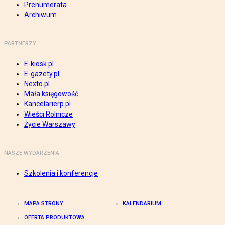
Prenumerata
Archiwum
PARTNERZY
E-kiosk.pl
E-gazety.pl
Nexto.pl
Mała księgowość
Kancelarierp.pl
Wieści Rolnicze
Życie Warszawy
NASZE WYDARZENIA
Szkolenia i konferencje
MAPA STRONY
KALENDARIUM
OFERTA PRODUKTOWA