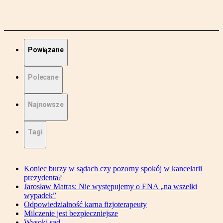
Powiązane
Polecane
Najnowsze
Tagi
Koniec burzy w sądach czy pozorny spokój w kancelarii
prezydenta?
Jarosław Matras: Nie występujemy o ENA „na wszelki
wypadek”
Odpowiedzialność karna fizjoterapeuty
Milczenie jest bezpieczniejsze
Wysoki sąd