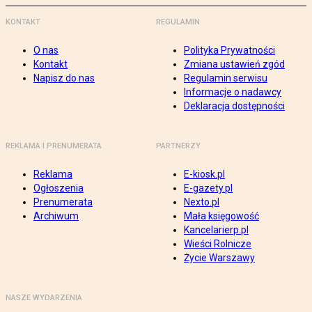
KONTAKT
REGULAMIN
O nas
Polityka Prywatności
Kontakt
Zmiana ustawień zgód
Napisz do nas
Regulamin serwisu
Informacje o nadawcy
Deklaracja dostępności
REKLAMA I PRENUMERATA
PARTNERZY
Reklama
E-kiosk.pl
Ogłoszenia
E-gazety.pl
Prenumerata
Nexto.pl
Archiwum
Mała księgowość
Kancelarierp.pl
Wieści Rolnicze
Życie Warszawy
NASZE WYDARZENIA