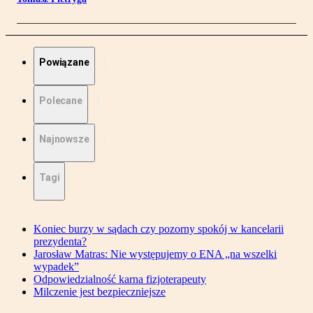
Powiązane
Polecane
Najnowsze
Tagi
Koniec burzy w sądach czy pozorny spokój w kancelarii
prezydenta?
Jarosław Matras: Nie występujemy o ENA „na wszelki
wypadek”
Odpowiedzialność karna fizjoterapeuty
Milczenie jest bezpieczniejsze