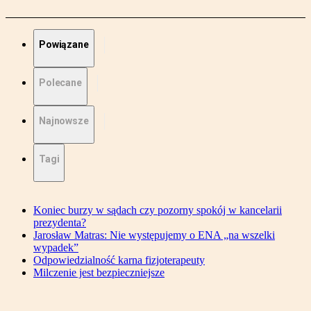
Powiązane
Polecane
Najnowsze
Tagi
Koniec burzy w sądach czy pozorny spokój w kancelarii
prezydenta?
Jarosław Matras: Nie występujemy o ENA „na wszelki
wypadek”
Odpowiedzialność karna fizjoterapeuty
Milczenie jest bezpieczniejsze