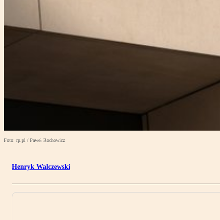
Foto: rp.pl / Paweł Rochowicz
Henryk Walczewski