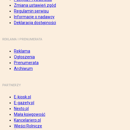
Zmiana ustawień zgód
Regulamin serwisu
Informacje o nadawcy
Deklaracja dostępności
REKLAMA I PRENUMERATA
Reklama
Ogłoszenia
Prenumerata
Archiwum
PARTNERZY
E-kiosk.pl
E-gazety.pl
Nexto.pl
Mała księgowość
Kancelarierp.pl
Wieści Rolnicze