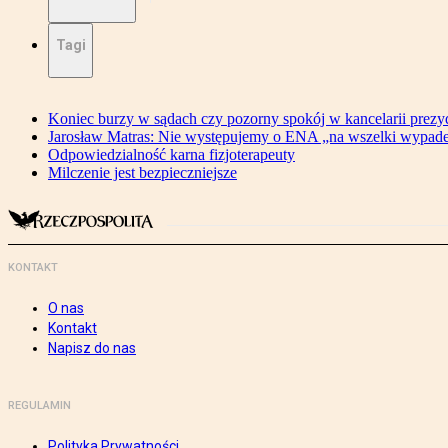
Tagi
Koniec burzy w sądach czy pozorny spokój w kancelarii prezy
Jarosław Matras: Nie występujemy o ENA „na wszelki wypad
Odpowiedzialność karna fizjoterapeuty
Milczenie jest bezpieczniejsze
KONTAKT
O nas
Kontakt
Napisz do nas
REGULAMIN
Polityka Prywatności