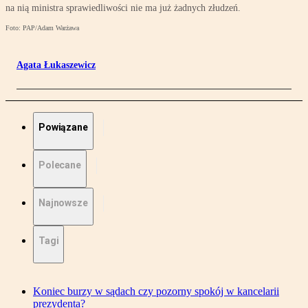
na nią ministra sprawiedliwości nie ma już żadnych złudzeń.
Foto: PAP/Adam Warżawa
Agata Łukaszewicz
Powiązane
Polecane
Najnowsze
Tagi
Koniec burzy w sądach czy pozorny spokój w kancelarii
prezydenta?