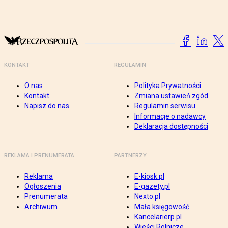
KONTAKT
REGULAMIN
O nas
Polityka Prywatności
Kontakt
Zmiana ustawień zgód
Napisz do nas
Regulamin serwisu
Informacje o nadawcy
Deklaracja dostępności
REKLAMA I PRENUMERATA
PARTNERZY
Reklama
E-kiosk.pl
Ogłoszenia
E-gazety.pl
Prenumerata
Nexto.pl
Archiwum
Mała księgowość
Kancelarierp.pl
Wieści Rolnicze