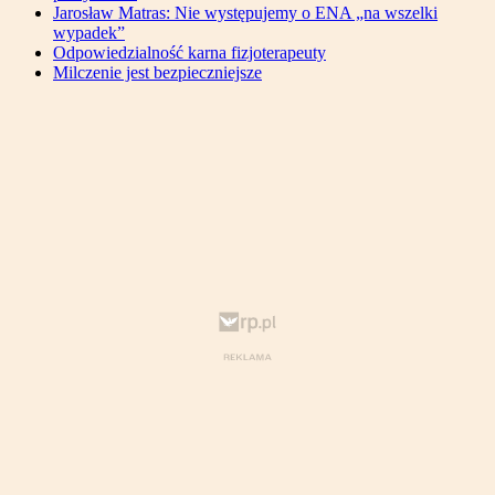
Jarosław Matras: Nie występujemy o ENA „na wszelki
wypadek”
Odpowiedzialność karna fizjoterapeuty
Milczenie jest bezpieczniejsze