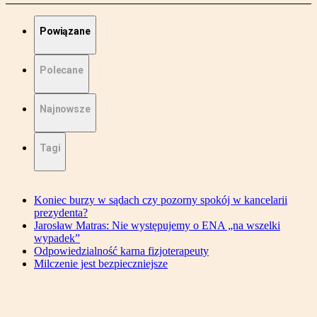
Powiązane
Polecane
Najnowsze
Tagi
Koniec burzy w sądach czy pozorny spokój w kancelarii
prezydenta?
Jarosław Matras: Nie występujemy o ENA „na wszelki
wypadek”
Odpowiedzialność karna fizjoterapeuty
Milczenie jest bezpieczniejsze