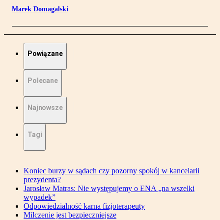
Marek Domagalski
Powiązane
Polecane
Najnowsze
Tagi
Koniec burzy w sądach czy pozorny spokój w kancelarii
prezydenta?
Jarosław Matras: Nie występujemy o ENA „na wszelki
wypadek”
Odpowiedzialność karna fizjoterapeuty
Milczenie jest bezpieczniejsze