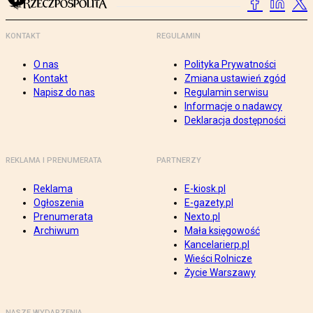
KONTAKT
REGULAMIN
O nas
Polityka Prywatności
Kontakt
Zmiana ustawień zgód
Napisz do nas
Regulamin serwisu
Informacje o nadawcy
Deklaracja dostępności
REKLAMA I PRENUMERATA
PARTNERZY
Reklama
E-kiosk.pl
Ogłoszenia
E-gazety.pl
Prenumerata
Nexto.pl
Archiwum
Mała księgowość
Kancelarierp.pl
Wieści Rolnicze
Życie Warszawy
NASZE WYDARZENIA