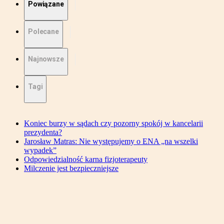
Powiązane
Polecane
Najnowsze
Tagi
Koniec burzy w sądach czy pozorny spokój w kancelarii
prezydenta?
Jarosław Matras: Nie występujemy o ENA „na wszelki
wypadek”
Odpowiedzialność karna fizjoterapeuty
Milczenie jest bezpieczniejsze