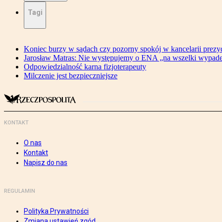
Tagi
Koniec burzy w sądach czy pozorny spokój w kancelarii prezy
Jarosław Matras: Nie występujemy o ENA „na wszelki wypad
Odpowiedzialność karna fizjoterapeuty
Milczenie jest bezpieczniejsze
KONTAKT
O nas
Kontakt
Napisz do nas
REGULAMIN
Polityka Prywatności
Zmiana ustawień zgód