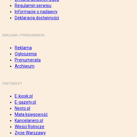
Regulamin serwisu
Informacje o nadawcy
Deklaracja dostępności
REKLAMA I PRENUMERATA
Reklama
Ogłoszenia
Prenumerata
Archiwum
PARTNERZY
E-kiosk.pl
E-gazety.pl
Nexto.pl
Mała księgowość
Kancelarierp.pl
Wieści Rolnicze
Życie Warszawy