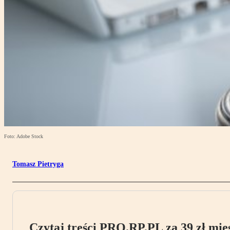
Foto: Adobe Stock
Tomasz Pietryga
Czytaj treści PRO.RP.PL za 39 zł mies