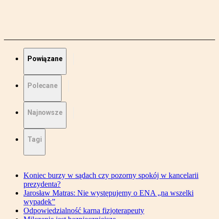
Powiązane
Polecane
Najnowsze
Tagi
Koniec burzy w sądach czy pozorny spokój w kancelarii
prezydenta?
Jarosław Matras: Nie występujemy o ENA „na wszelki
wypadek”
Odpowiedzialność karna fizjoterapeuty