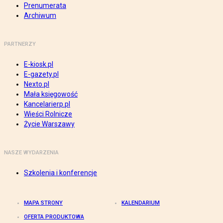
Prenumerata
Archiwum
PARTNERZY
E-kiosk.pl
E-gazety.pl
Nexto.pl
Mała księgowość
Kancelarierp.pl
Wieści Rolnicze
Życie Warszawy
NASZE WYDARZENIA
Szkolenia i konferencje
MAPA STRONY
KALENDARIUM
OFERTA PRODUKTOWA