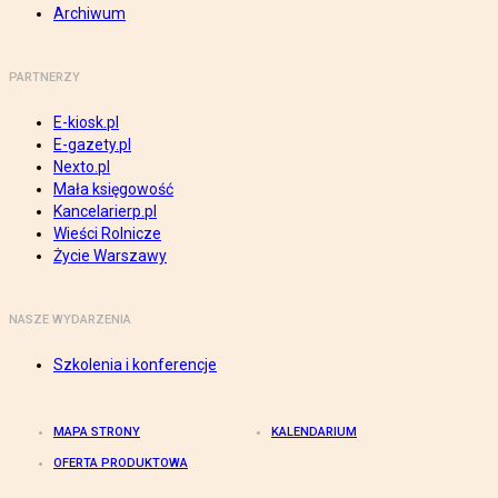
Archiwum
PARTNERZY
E-kiosk.pl
E-gazety.pl
Nexto.pl
Mała księgowość
Kancelarierp.pl
Wieści Rolnicze
Życie Warszawy
NASZE WYDARZENIA
Szkolenia i konferencje
MAPA STRONY
KALENDARIUM
OFERTA PRODUKTOWA