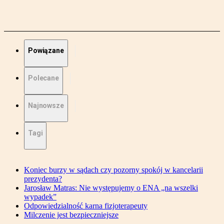
Powiązane
Polecane
Najnowsze
Tagi
Koniec burzy w sądach czy pozorny spokój w kancelarii
prezydenta?
Jarosław Matras: Nie występujemy o ENA „na wszelki
wypadek”
Odpowiedzialność karna fizjoterapeuty
Milczenie jest bezpieczniejsze