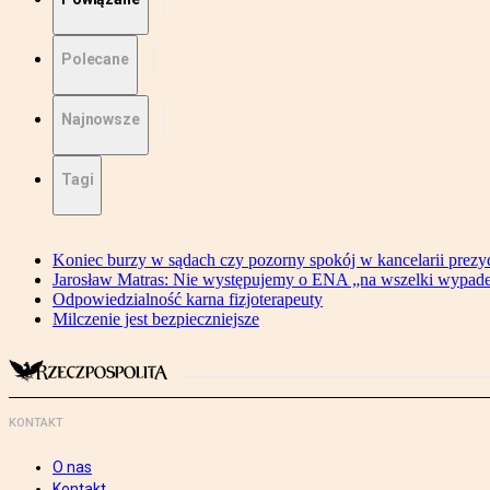
Polecane
Najnowsze
Tagi
Koniec burzy w sądach czy pozorny spokój w kancelarii prezy
Jarosław Matras: Nie występujemy o ENA „na wszelki wypad
Odpowiedzialność karna fizjoterapeuty
Milczenie jest bezpieczniejsze
KONTAKT
O nas
Kontakt