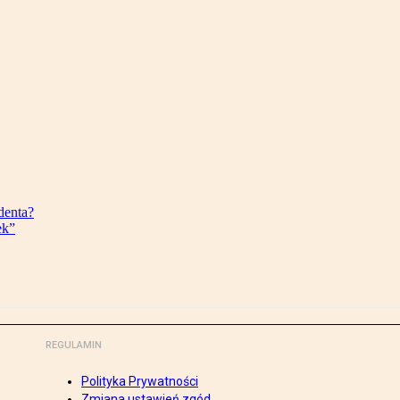
denta?
ek”
REGULAMIN
Polityka Prywatności
Zmiana ustawień zgód