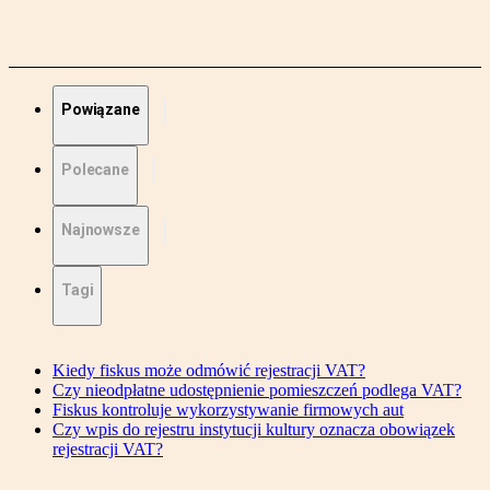
Powiązane
Polecane
Najnowsze
Tagi
Kiedy fiskus może odmówić rejestracji VAT?
Czy nieodpłatne udostępnienie pomieszczeń podlega VAT?
Fiskus kontroluje wykorzystywanie firmowych aut
Czy wpis do rejestru instytucji kultury oznacza obowiązek
rejestracji VAT?