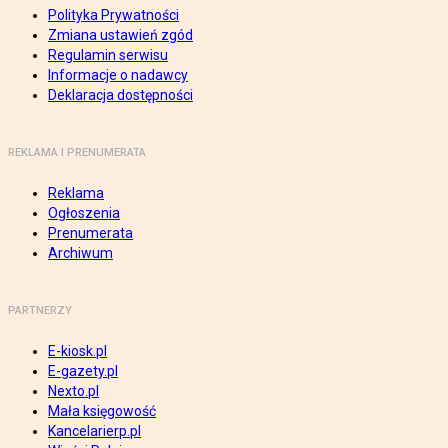
Polityka Prywatności
Zmiana ustawień zgód
Regulamin serwisu
Informacje o nadawcy
Deklaracja dostępności
REKLAMA I PRENUMERATA
Reklama
Ogłoszenia
Prenumerata
Archiwum
PARTNERZY
E-kiosk.pl
E-gazety.pl
Nexto.pl
Mała księgowość
Kancelarierp.pl