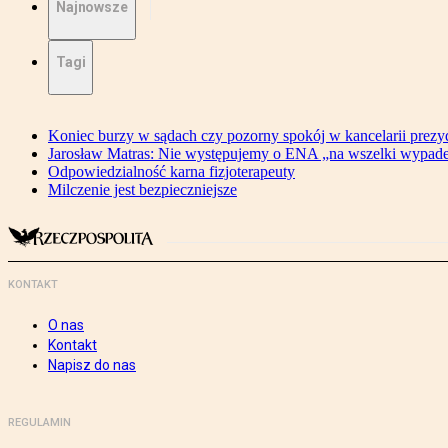
Najnowsze
Tagi
Koniec burzy w sądach czy pozorny spokój w kancelarii prezy
Jarosław Matras: Nie występujemy o ENA „na wszelki wypad
Odpowiedzialność karna fizjoterapeuty
Milczenie jest bezpieczniejsze
KONTAKT
O nas
Kontakt
Napisz do nas
REGULAMIN