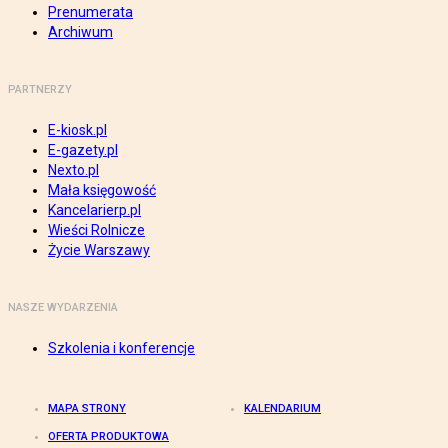
Prenumerata
Archiwum
PARTNERZY
E-kiosk.pl
E-gazety.pl
Nexto.pl
Mała księgowość
Kancelarierp.pl
Wieści Rolnicze
Życie Warszawy
NASZE WYDARZENIA
Szkolenia i konferencje
MAPA STRONY
KALENDARIUM
OFERTA PRODUKTOWA