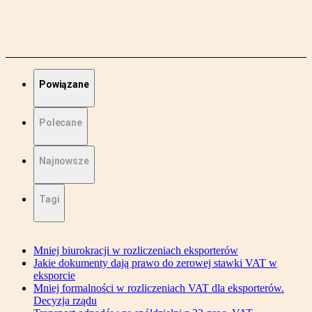
Powiązane
Polecane
Najnowsze
Tagi
Mniej biurokracji w rozliczeniach eksporterów
Jakie dokumenty dają prawo do zerowej stawki VAT w
eksporcie
Mniej formalności w rozliczeniach VAT dla eksporterów.
Decyzja rządu