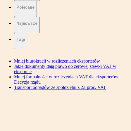
Polecane
Najnowsze
Tagi
Mniej biurokracji w rozliczeniach eksporterów
Jakie dokumenty dają prawo do zerowej stawki VAT w
eksporcie
Mniej formalności w rozliczeniach VAT dla eksporterów.
Decyzja rządu
Transport odpadów ze spółdzielni z 23-proc. VAT