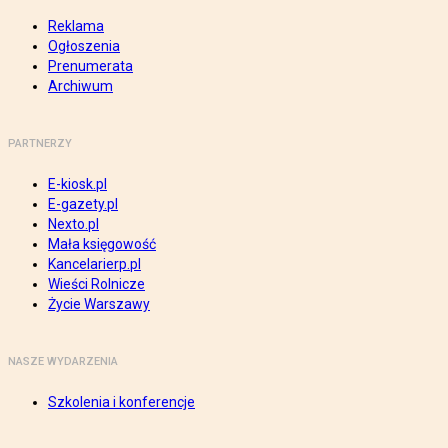
Reklama
Ogłoszenia
Prenumerata
Archiwum
PARTNERZY
E-kiosk.pl
E-gazety.pl
Nexto.pl
Mała księgowość
Kancelarierp.pl
Wieści Rolnicze
Życie Warszawy
NASZE WYDARZENIA
Szkolenia i konferencje