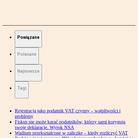
Powiązane
Polecane
Najnowsze
Tagi
Rejestracja jako podatnik VAT czynny – wątpliwości i
problemy
Fiskus nie może karać podatników, którzy sami korygują
swoje deklaracje. Wyrok NSA
Wadium przekształcone w zaliczkę – kiedy rozliczyć VAT