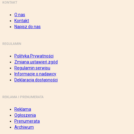
KONTAKT
O nas
Kontakt
Napisz do nas
REGULAMIN
Polityka Prywatności
Zmiana ustawień zgód
Regulamin serwisu
Informacje o nadawcy
Deklaracja dostępności
REKLAMA I PRENUMERATA
Reklama
Ogłoszenia
Prenumerata
Archiwum