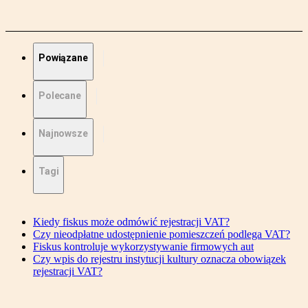
Powiązane
Polecane
Najnowsze
Tagi
Kiedy fiskus może odmówić rejestracji VAT?
Czy nieodpłatne udostępnienie pomieszczeń podlega VAT?
Fiskus kontroluje wykorzystywanie firmowych aut
Czy wpis do rejestru instytucji kultury oznacza obowiązek
rejestracji VAT?