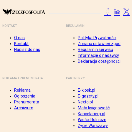
KONTAKT
REGULAMIN
O nas
Polityka Prywatności
Kontakt
Zmiana ustawień zgód
Napisz do nas
Regulamin serwisu
Informacje o nadawcy
Deklaracja dostępności
REKLAMA I PRENUMERATA
PARTNERZY
Reklama
E-kiosk.pl
Ogłoszenia
E-gazety.pl
Prenumerata
Nexto.pl
Archiwum
Mała księgowość
Kancelarierp.pl
Wieści Rolnicze
Życie Warszawy