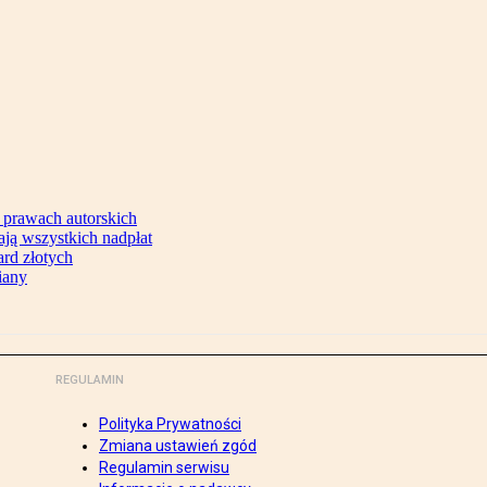
 prawach autorskich
ją wszystkich nadpłat
ard złotych
iany
REGULAMIN
Polityka Prywatności
Zmiana ustawień zgód
Regulamin serwisu