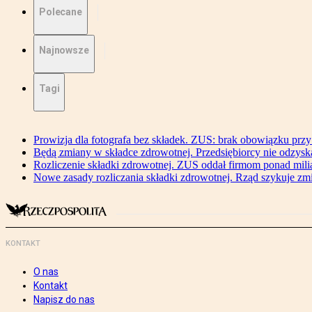
Polecane
Najnowsze
Tagi
Prowizja dla fotografa bez składek. ZUS: brak obowiązku przy
Będą zmiany w składce zdrowotnej. Przedsiębiorcy nie odzyska
Rozliczenie składki zdrowotnej. ZUS oddał firmom ponad mili
Nowe zasady rozliczania składki zdrowotnej. Rząd szykuje zm
KONTAKT
O nas
Kontakt
Napisz do nas