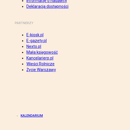
Informacje o nadawcy
Deklaracja dostępności
PARTNERZY
E-kiosk.pl
E-gazety.pl
Nexto.pl
Mała księgowość
Kancelarierp.pl
Wieści Rolnicze
Życie Warszawy
KALENDARIUM