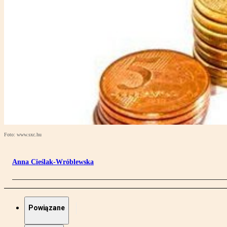
Foto: www.sxc.hu
Anna Cieślak-Wróblewska
Powiązane