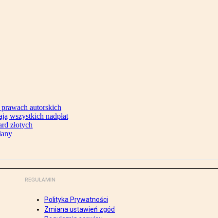
 prawach autorskich
ją wszystkich nadpłat
ard złotych
iany
REGULAMIN
Polityka Prywatności
Zmiana ustawień zgód