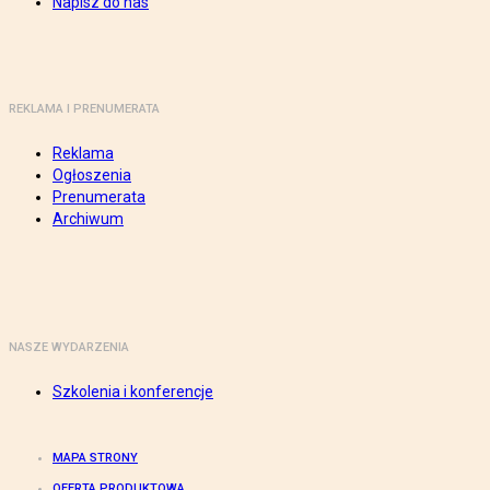
Napisz do nas
REKLAMA I PRENUMERATA
Reklama
Ogłoszenia
Prenumerata
Archiwum
NASZE WYDARZENIA
Szkolenia i konferencje
MAPA STRONY
OFERTA PRODUKTOWA