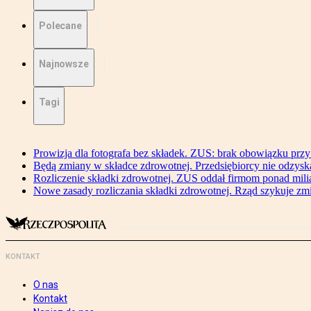
Polecane
Najnowsze
Tagi
Prowizja dla fotografa bez składek. ZUS: brak obowiązku przy
Będą zmiany w składce zdrowotnej. Przedsiębiorcy nie odzyska
Rozliczenie składki zdrowotnej. ZUS oddał firmom ponad mili
Nowe zasady rozliczania składki zdrowotnej. Rząd szykuje zm
KONTAKT
O nas
Kontakt