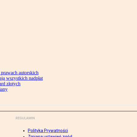
 prawach autorskich
ją wszystkich nadpłat
ard złotych
iany
REGULAMIN
Polityka Prywatności
Zmiana ustawień zgód