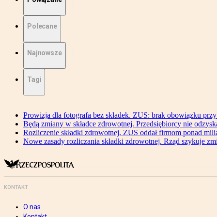
Polecane
Najnowsze
Tagi
Prowizja dla fotografa bez składek. ZUS: brak obowiązku przy
Będą zmiany w składce zdrowotnej. Przedsiębiorcy nie odzyska
Rozliczenie składki zdrowotnej. ZUS oddał firmom ponad mili
Nowe zasady rozliczania składki zdrowotnej. Rząd szykuje zm
KONTAKT
O nas
Kontakt