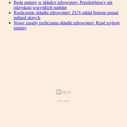
Będą zmiany w składce zdrowotnej. Przedsiębiorcy nie
odzyskają wszystkich nadpłat
Rozliczenie składki zdrowotnej. ZUS oddał firmom ponad
miliard złotych
Nowe zasady rozliczania składki zdrowotnej. Rząd szykuje
zmiany