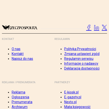
KONTAKT
REGULAMIN
O nas
Polityka Prywatności
Kontakt
Zmiana ustawień zgód
Napisz do nas
Regulamin serwisu
Informacje o nadawcy
Deklaracja dostępności
REKLAMA I PRENUMERATA
PARTNERZY
Reklama
E-kiosk.pl
Ogłoszenia
E-gazety.pl
Prenumerata
Nexto.pl
Archiwum
Mała księgowość