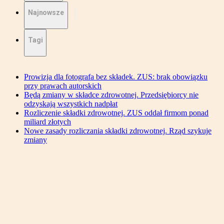
Najnowsze
Tagi
Prowizja dla fotografa bez składek. ZUS: brak obowiązku
przy prawach autorskich
Będą zmiany w składce zdrowotnej. Przedsiębiorcy nie
odzyskają wszystkich nadpłat
Rozliczenie składki zdrowotnej. ZUS oddał firmom ponad
miliard złotych
Nowe zasady rozliczania składki zdrowotnej. Rząd szykuje
zmiany