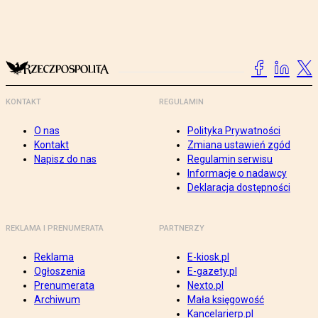
KONTAKT
REGULAMIN
O nas
Polityka Prywatności
Kontakt
Zmiana ustawień zgód
Napisz do nas
Regulamin serwisu
Informacje o nadawcy
Deklaracja dostępności
REKLAMA I PRENUMERATA
PARTNERZY
Reklama
E-kiosk.pl
Ogłoszenia
E-gazety.pl
Prenumerata
Nexto.pl
Archiwum
Mała księgowość
Kancelarierp.pl