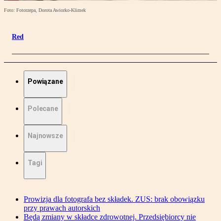
Foto: Fotorzepa, Dorota Awiorko-Klimek
Red
Powiązane
Polecane
Najnowsze
Tagi
Prowizja dla fotografa bez składek. ZUS: brak obowiązku
przy prawach autorskich
Będą zmiany w składce zdrowotnej. Przedsiębiorcy nie