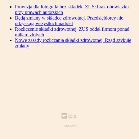
Prowizja dla fotografa bez składek. ZUS: brak obowiązku
przy prawach autorskich
Będą zmiany w składce zdrowotnej. Przedsiębiorcy nie
odzyskają wszystkich nadpłat
Rozliczenie składki zdrowotnej. ZUS oddał firmom ponad
miliard złotych
Nowe zasady rozliczania składki zdrowotnej. Rząd szykuje
zmiany