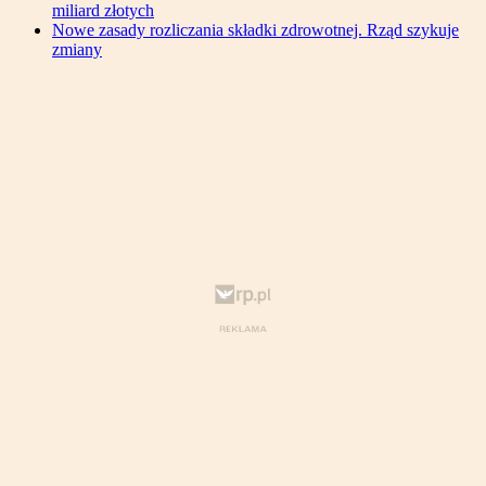
miliard złotych
Nowe zasady rozliczania składki zdrowotnej. Rząd szykuje
zmiany