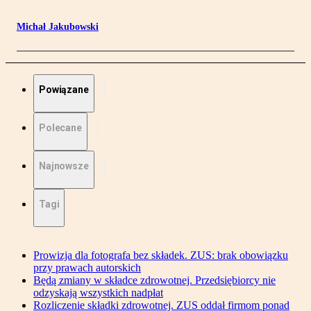
Michał Jakubowski
Powiązane
Polecane
Najnowsze
Tagi
Prowizja dla fotografa bez składek. ZUS: brak obowiązku
przy prawach autorskich
Będą zmiany w składce zdrowotnej. Przedsiębiorcy nie
odzyskają wszystkich nadpłat
Rozliczenie składki zdrowotnej. ZUS oddał firmom ponad