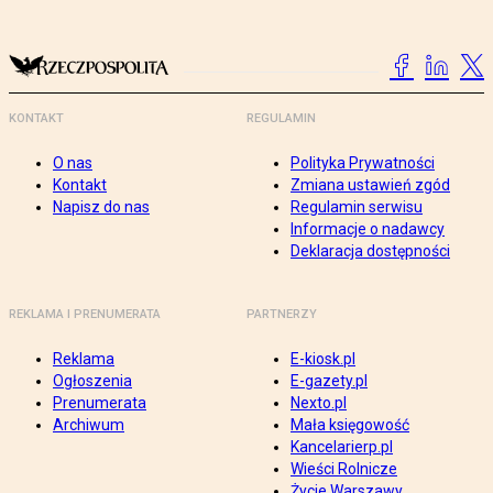
KONTAKT
REGULAMIN
O nas
Polityka Prywatności
Kontakt
Zmiana ustawień zgód
Napisz do nas
Regulamin serwisu
Informacje o nadawcy
Deklaracja dostępności
REKLAMA I PRENUMERATA
PARTNERZY
Reklama
E-kiosk.pl
Ogłoszenia
E-gazety.pl
Prenumerata
Nexto.pl
Archiwum
Mała księgowość
Kancelarierp.pl
Wieści Rolnicze
Życie Warszawy