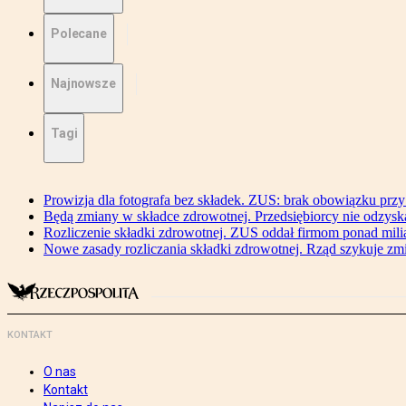
Polecane
Najnowsze
Tagi
Prowizja dla fotografa bez składek. ZUS: brak obowiązku przy
Będą zmiany w składce zdrowotnej. Przedsiębiorcy nie odzyska
Rozliczenie składki zdrowotnej. ZUS oddał firmom ponad mili
Nowe zasady rozliczania składki zdrowotnej. Rząd szykuje zm
KONTAKT
O nas
Kontakt