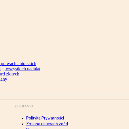
 prawach autorskich
ją wszystkich nadpłat
ard złotych
iany
REGULAMIN
Polityka Prywatności
Zmiana ustawień zgód