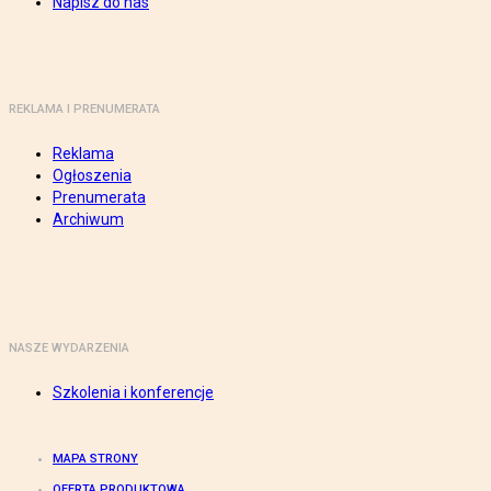
Napisz do nas
REKLAMA I PRENUMERATA
Reklama
Ogłoszenia
Prenumerata
Archiwum
NASZE WYDARZENIA
Szkolenia i konferencje
MAPA STRONY
OFERTA PRODUKTOWA