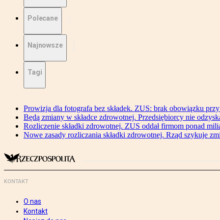
Polecane
Najnowsze
Tagi
Prowizja dla fotografa bez składek. ZUS: brak obowiązku przy
Będą zmiany w składce zdrowotnej. Przedsiębiorcy nie odzyska
Rozliczenie składki zdrowotnej. ZUS oddał firmom ponad mili
Nowe zasady rozliczania składki zdrowotnej. Rząd szykuje zm
KONTAKT
O nas
Kontakt