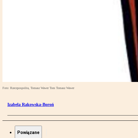
Foto: Rzeczpospolita, Tomasz Wawer Tom Tomasz Wawer
Izabela Rakowska-Boroń
Powiązane