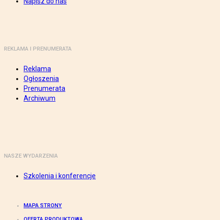
Napisz do nas
REKLAMA I PRENUMERATA
Reklama
Ogłoszenia
Prenumerata
Archiwum
NASZE WYDARZENIA
Szkolenia i konferencje
MAPA STRONY
OFERTA PRODUKTOWA