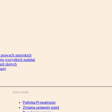
 prawach autorskich
ją wszystkich nadpłat
ard złotych
iany
REGULAMIN
Polityka Prywatności
Zmiana ustawień zgód