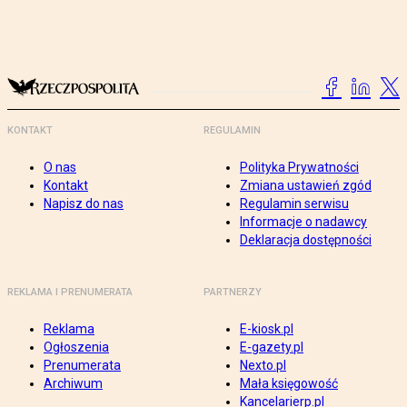
KONTAKT
REGULAMIN
O nas
Polityka Prywatności
Kontakt
Zmiana ustawień zgód
Napisz do nas
Regulamin serwisu
Informacje o nadawcy
Deklaracja dostępności
REKLAMA I PRENUMERATA
PARTNERZY
Reklama
E-kiosk.pl
Ogłoszenia
E-gazety.pl
Prenumerata
Nexto.pl
Archiwum
Mała księgowość
Kancelarierp.pl