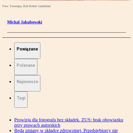
Foto: Fotorzepa, Rob Robert Gardziński
Michał Jakubowski
Powiązane
Polecane
Najnowsze
Tagi
Prowizja dla fotografa bez składek. ZUS: brak obowiązku
przy prawach autorskich
Będą zmiany w składce zdrowotnej. Przedsiębiorcy nie