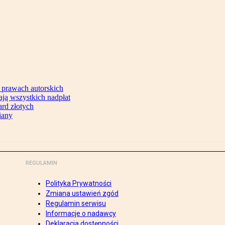
 prawach autorskich
ją wszystkich nadpłat
ard złotych
iany
REGULAMIN
Polityka Prywatności
Zmiana ustawień zgód
Regulamin serwisu
Informacje o nadawcy
Deklaracja dostępności