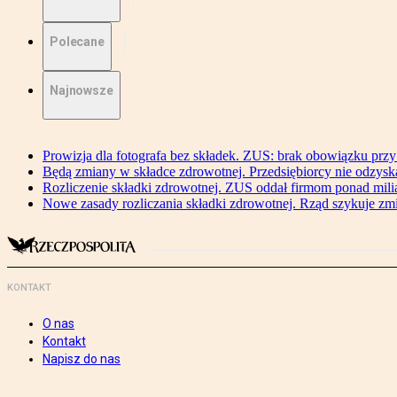
Polecane
Najnowsze
Prowizja dla fotografa bez składek. ZUS: brak obowiązku przy
Będą zmiany w składce zdrowotnej. Przedsiębiorcy nie odzyska
Rozliczenie składki zdrowotnej. ZUS oddał firmom ponad mili
Nowe zasady rozliczania składki zdrowotnej. Rząd szykuje zm
KONTAKT
O nas
Kontakt
Napisz do nas