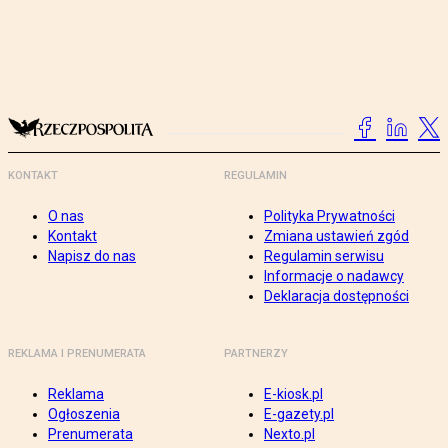
KONTAKT
REGULAMIN
O nas
Polityka Prywatności
Kontakt
Zmiana ustawień zgód
Napisz do nas
Regulamin serwisu
Informacje o nadawcy
Deklaracja dostępności
REKLAMA I PRENUMERATA
PARTNERZY
Reklama
E-kiosk.pl
Ogłoszenia
E-gazety.pl
Prenumerata
Nexto.pl