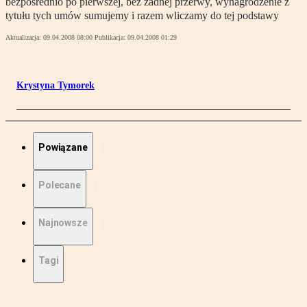
bezpośrednio po pierwszej, bez żadnej przerwy, wynagrodzenie z
tytułu tych umów sumujemy i razem wliczamy do tej podstawy
Aktualizacja:
09.04.2008 08:00
Publikacja:
09.04.2008 01:29
Krystyna Tymorek
Powiązane
Polecane
Najnowsze
Tagi