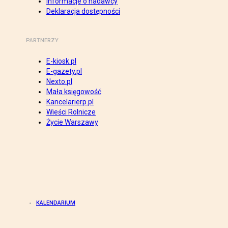
Informacje o nadawcy
Deklaracja dostępności
PARTNERZY
E-kiosk.pl
E-gazety.pl
Nexto.pl
Mała księgowość
Kancelarierp.pl
Wieści Rolnicze
Życie Warszawy
KALENDARIUM