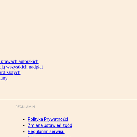
 prawach autorskich
ją wszystkich nadpłat
ard złotych
iany
REGULAMIN
Polityka Prywatności
Zmiana ustawień zgód
Regulamin serwisu