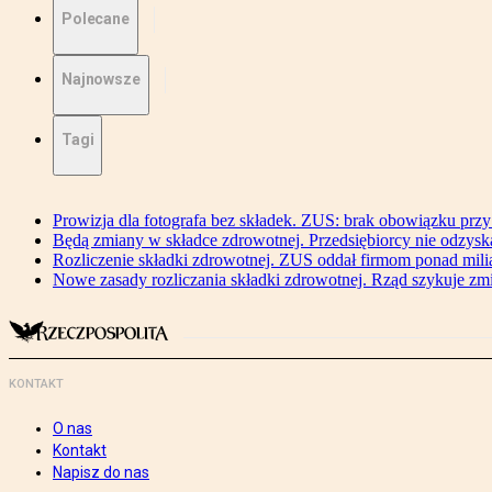
Polecane
Najnowsze
Tagi
Prowizja dla fotografa bez składek. ZUS: brak obowiązku przy
Będą zmiany w składce zdrowotnej. Przedsiębiorcy nie odzyska
Rozliczenie składki zdrowotnej. ZUS oddał firmom ponad mili
Nowe zasady rozliczania składki zdrowotnej. Rząd szykuje zm
KONTAKT
O nas
Kontakt
Napisz do nas