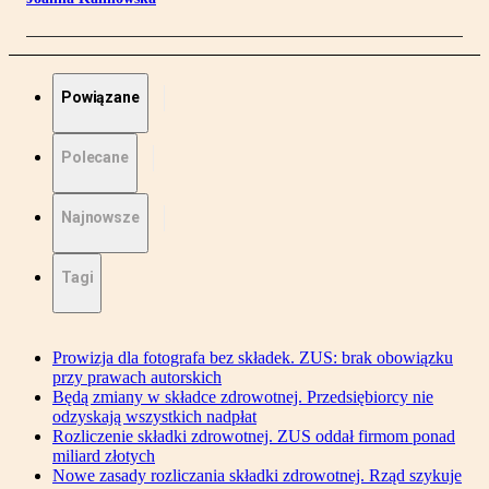
Powiązane
Polecane
Najnowsze
Tagi
Prowizja dla fotografa bez składek. ZUS: brak obowiązku
przy prawach autorskich
Będą zmiany w składce zdrowotnej. Przedsiębiorcy nie
odzyskają wszystkich nadpłat
Rozliczenie składki zdrowotnej. ZUS oddał firmom ponad
miliard złotych
Nowe zasady rozliczania składki zdrowotnej. Rząd szykuje