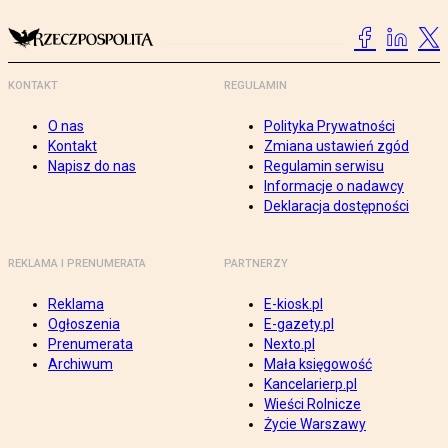
KONTAKT
REGULAMIN
O nas
Polityka Prywatności
Kontakt
Zmiana ustawień zgód
Napisz do nas
Regulamin serwisu
Informacje o nadawcy
Deklaracja dostępności
REKLAMA I PRENUMERATA
PARTNERZY
Reklama
E-kiosk.pl
Ogłoszenia
E-gazety.pl
Prenumerata
Nexto.pl
Archiwum
Mała księgowość
Kancelarierp.pl
Wieści Rolnicze
Życie Warszawy