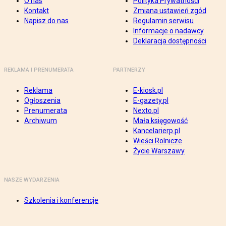
O nas
Polityka Prywatności
Kontakt
Zmiana ustawień zgód
Napisz do nas
Regulamin serwisu
Informacje o nadawcy
Deklaracja dostępności
REKLAMA I PRENUMERATA
PARTNERZY
Reklama
E-kiosk.pl
Ogłoszenia
E-gazety.pl
Prenumerata
Nexto.pl
Archiwum
Mała księgowość
Kancelarierp.pl
Wieści Rolnicze
Życie Warszawy
NASZE WYDARZENIA
Szkolenia i konferencje