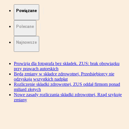
Powiązane
Polecane
Najnowsze
Prowizja dla fotografa bez składek. ZUS: brak obowiązku
przy prawach autorskich
Będą zmiany w składce zdrowotnej. Przedsiębiorcy nie
odzyskają wszystkich nadpłat
Rozliczenie składki zdrowotnej. ZUS oddał firmom ponad
miliard złotych
Nowe zasady rozliczania składki zdrowotnej. Rząd szykuje
zmiany