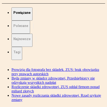
Powiązane
Polecane
Najnowsze
Tagi
Prowizja dla fotografa bez składek. ZUS: brak obowiązku
przy prawach autorskich
Będą zmiany w składce zdrowotnej. Przedsiębiorcy nie
odzyskają wszystkich nadpłat
Rozliczenie składki zdrowotnej. ZUS oddał firmom ponad
miliard złotych
Nowe zasady rozliczania składki zdrowotnej. Rząd szykuje
zmiany