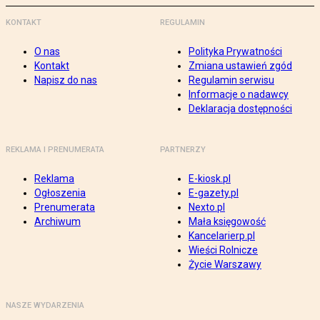
KONTAKT
REGULAMIN
O nas
Polityka Prywatności
Kontakt
Zmiana ustawień zgód
Napisz do nas
Regulamin serwisu
Informacje o nadawcy
Deklaracja dostępności
REKLAMA I PRENUMERATA
PARTNERZY
Reklama
E-kiosk.pl
Ogłoszenia
E-gazety.pl
Prenumerata
Nexto.pl
Archiwum
Mała księgowość
Kancelarierp.pl
Wieści Rolnicze
Życie Warszawy
NASZE WYDARZENIA