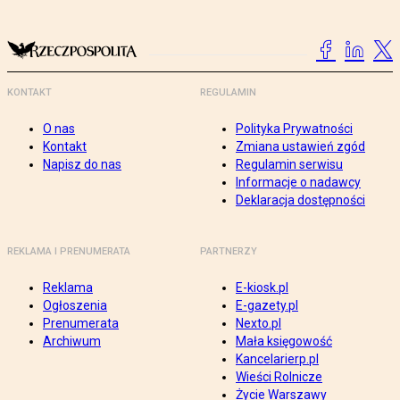
KONTAKT
REGULAMIN
O nas
Polityka Prywatności
Kontakt
Zmiana ustawień zgód
Napisz do nas
Regulamin serwisu
Informacje o nadawcy
Deklaracja dostępności
REKLAMA I PRENUMERATA
PARTNERZY
Reklama
E-kiosk.pl
Ogłoszenia
E-gazety.pl
Prenumerata
Nexto.pl
Archiwum
Mała księgowość
Kancelarierp.pl
Wieści Rolnicze
Życie Warszawy