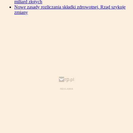
miliard złotych
Nowe zasady rozliczania składki zdrowotnej. Rząd szykuje
zmiany