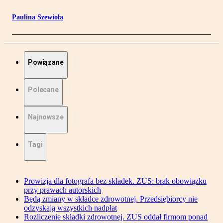
Paulina Szewioła
Powiązane
Polecane
Najnowsze
Tagi
Prowizja dla fotografa bez składek. ZUS: brak obowiązku
przy prawach autorskich
Będą zmiany w składce zdrowotnej. Przedsiębiorcy nie
odzyskają wszystkich nadpłat
Rozliczenie składki zdrowotnej. ZUS oddał firmom ponad