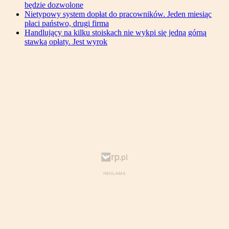
będzie dozwolone
Nietypowy system dopłat do pracowników. Jeden miesiąc
płaci państwo, drugi firma
Handlujący na kilku stoiskach nie wykpi się jedną górną
stawką opłaty. Jest wyrok