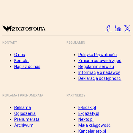
KONTAKT
REGULAMIN
O nas
Polityka Prywatności
Kontakt
Zmiana ustawień zgód
Napisz do nas
Regulamin serwisu
Informacje o nadawcy
Deklaracja dostępności
REKLAMA I PRENUMERATA
PARTNERZY
Reklama
E-kiosk.pl
Ogłoszenia
E-gazety.pl
Prenumerata
Nexto.pl
Archiwum
Mała księgowość
Kancelarierp.pl