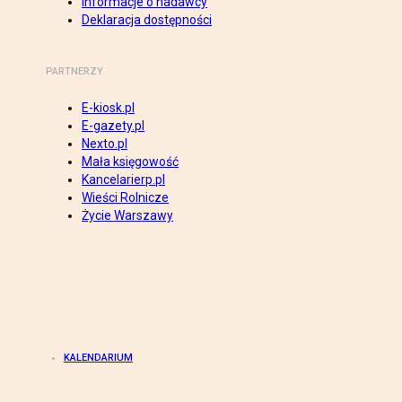
Informacje o nadawcy
Deklaracja dostępności
PARTNERZY
E-kiosk.pl
E-gazety.pl
Nexto.pl
Mała księgowość
Kancelarierp.pl
Wieści Rolnicze
Życie Warszawy
KALENDARIUM