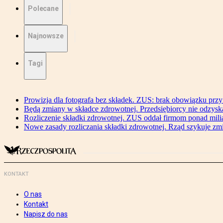
Polecane
Najnowsze
Tagi
Prowizja dla fotografa bez składek. ZUS: brak obowiązku przy
Będą zmiany w składce zdrowotnej. Przedsiębiorcy nie odzyska
Rozliczenie składki zdrowotnej. ZUS oddał firmom ponad mili
Nowe zasady rozliczania składki zdrowotnej. Rząd szykuje zm
KONTAKT
O nas
Kontakt
Napisz do nas