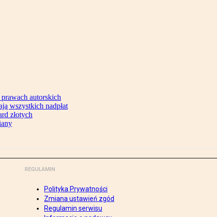
 prawach autorskich
ją wszystkich nadpłat
ard złotych
iany
REGULAMIN
Polityka Prywatności
Zmiana ustawień zgód
Regulamin serwisu