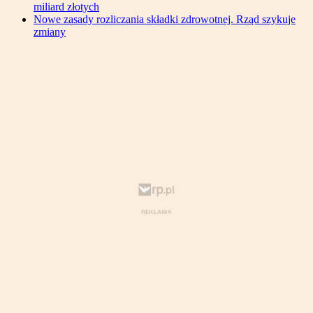
miliard złotych
Nowe zasady rozliczania składki zdrowotnej. Rząd szykuje
zmiany