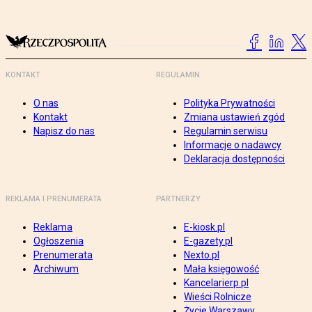
KONTAKT
REGULAMIN
O nas
Polityka Prywatności
Kontakt
Zmiana ustawień zgód
Napisz do nas
Regulamin serwisu
Informacje o nadawcy
Deklaracja dostępności
REKLAMA I PRENUMERATA
PARTNERZY
Reklama
E-kiosk.pl
Ogłoszenia
E-gazety.pl
Prenumerata
Nexto.pl
Archiwum
Mała księgowość
Kancelarierp.pl
Wieści Rolnicze
Życie Warszawy