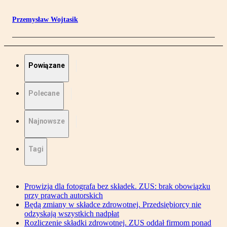
Przemysław Wojtasik
Powiązane
Polecane
Najnowsze
Tagi
Prowizja dla fotografa bez składek. ZUS: brak obowiązku
przy prawach autorskich
Będą zmiany w składce zdrowotnej. Przedsiębiorcy nie
odzyskają wszystkich nadpłat
Rozliczenie składki zdrowotnej. ZUS oddał firmom ponad